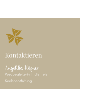
Kontaktieren
Angelika Höfner
Wegbegleiterin in die freie
Seelenentfaltung
Heil-Klang Jurte | Wien
E-Mail: angelika@freieseele.at
Mobil: 0699/
100 65 646