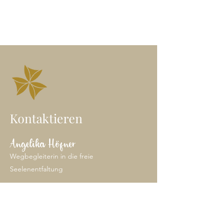
Kontaktieren
Angelika Höfner
Wegbegleiterin in die freie
Seelenentfaltung
Heil-Klang Jurte | Wien
E-Mail: angelika@freieseele.at
Mobil: 0699/
100 65 646