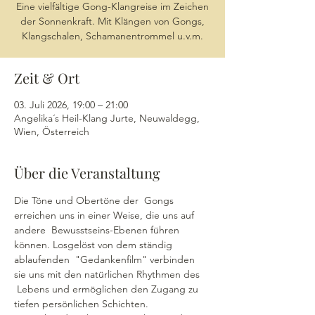
Eine vielfältige Gong-Klangreise im Zeichen
der Sonnenkraft. Mit Klängen von Gongs,
Klangschalen, Schamanentrommel u.v.m.
Zeit & Ort
03. Juli 2026, 19:00 – 21:00
Angelika´s Heil-Klang Jurte, Neuwaldegg,
Wien, Österreich
Über die Veranstaltung
Die Töne und Obertöne der  Gongs 
erreichen uns in einer Weise, die uns auf 
andere  Bewusstseins-Ebenen führen 
können. Losgelöst von dem ständig 
ablaufenden  "Gedankenfilm" verbinden 
sie uns mit den natürlichen Rhythmen des 
 Lebens und ermöglichen den Zugang zu 
tiefen persönlichen Schichten.