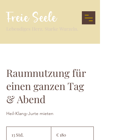
Freie Seele
Lebendiges Herz. Starke Wurzeln.
Raumnutzung für
einen ganzen Tag
& Abend
Heil-Klang-Jurte mieten
180
Euro
13 Std.
1
€ 180