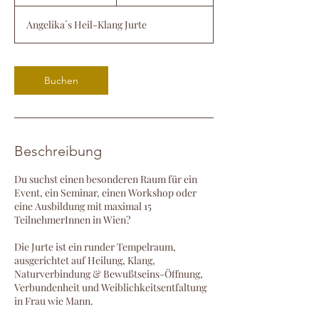
3
S
Angelika´s Heil-Klang Jurte
t
d
.
Buchen
Beschreibung
Du suchst einen besonderen Raum für ein
Event, ein Seminar, einen Workshop oder
eine Ausbildung mit maximal 15
TeilnehmerInnen in Wien?
Die Jurte ist ein runder Tempelraum,
ausgerichtet auf Heilung, Klang,
Naturverbindung & Bewußtseins-Öffnung,
Verbundenheit und Weiblichkeitsentfaltung
in Frau wie Mann.