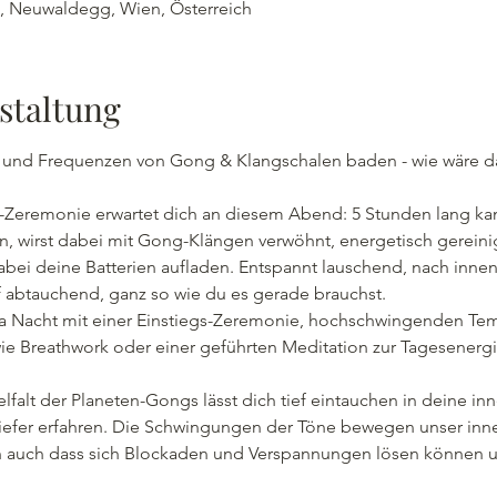
 , Neuwaldegg, Wien, Österreich
staltung
n und Frequenzen von Gong & Klangschalen baden - wie wäre d
Zeremonie erwartet dich an diesem Abend: 5 Stunden lang kan
en, wirst dabei mit Gong-Klängen verwöhnt, energetisch gereini
abei deine Batterien aufladen. Entspannt lauschend, nach inne
f abtauchend, ganz so wie du es gerade brauchst.
a Nacht mit einer Einstiegs-Zeremonie, hochschwingenden Tem
 Breathwork oder einer geführten Meditation zur Tagesenergi
lfalt der Planeten-Gongs lässt dich tief eintauchen in deine in
efer erfahren. Die Schwingungen der Töne bewegen unser inner
 auch dass sich Blockaden und Verspannungen lösen können u