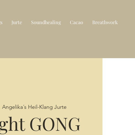
gs
Jurte
Soundhealing
Cacao
Breathwork
  
Angelika´s Heil-Klang Jurte
ight GONG