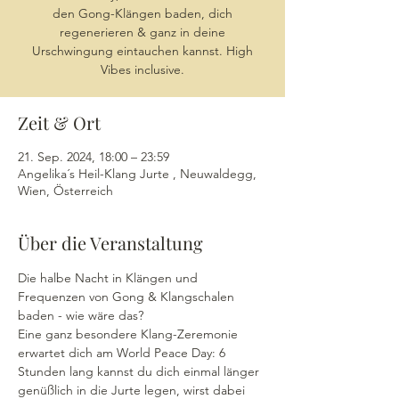
den Gong-Klängen baden, dich
regenerieren & ganz in deine
Urschwingung eintauchen kannst. High
Vibes inclusive.
Zeit & Ort
21. Sep. 2024, 18:00 – 23:59
Angelika´s Heil-Klang Jurte , Neuwaldegg,
Wien, Österreich
Über die Veranstaltung
Die halbe Nacht in Klängen und 
Frequenzen von Gong & Klangschalen 
baden - wie wäre das?
Eine ganz besondere Klang-Zeremonie 
erwartet dich am World Peace Day: 6 
Stunden lang kannst du dich einmal länger 
genüßlich in die Jurte legen, wirst dabei 