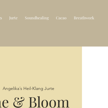
gs
Jurte
Soundhealing
Cacao
Breathwork
|  
Angelika´s Heil-Klang Jurte
he & Bloom