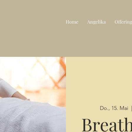
Home
Angelika
Offerin
Do., 15. Mai
  
Breat