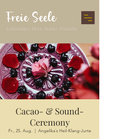
Freie Seele
Lebendiges Herz. Starke Wurzeln.
Cacao- & Sound-
Ceremony
Fr., 25. Aug.
  |  
Angelika´s Heil-Klang-Jurte