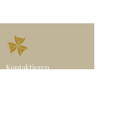
Kontaktieren
Angelika Höfner
Wegbegleiterin in die freie
Seelenentfaltung
Heil-Klang Jurte | Wien
E-Mail: angelika@freieseele.at
Mobil: 0699/
100 65 646