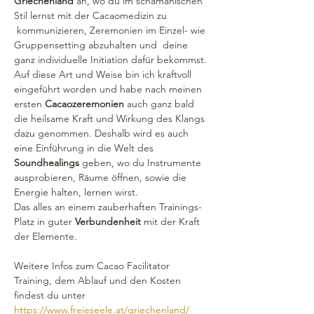
Griechenland
 an, wo du im schamanischen 
Stil lernst mit der Cacaomedizin zu 
 kommunizieren, Zeremonien im Einzel- wie 
Gruppensetting abzuhalten und  deine 
ganz individuelle Initiation dafür bekommst.
Auf diese Art und Weise bin ich kraftvoll 
eingeführt worden und habe nach meinen 
ersten 
Cacaozeremonien 
auch ganz bald 
die heilsame Kraft und Wirkung des Klangs 
dazu genommen. Deshalb wird es auch 
eine Einführung in die Welt des 
Soundhealings 
geben, wo du Instrumente 
ausprobieren, Räume öffnen, sowie die 
Energie halten, lernen wirst.
Das alles an einem zauberhaften Trainings-
Platz in guter 
Verbundenheit
 mit der Kraft 
der Elemente.
Weitere Infos zum Cacao Facilitator 
Training, dem Ablauf und den Kosten 
findest du unter 
https://www.freieseele.at/griechenland/ 