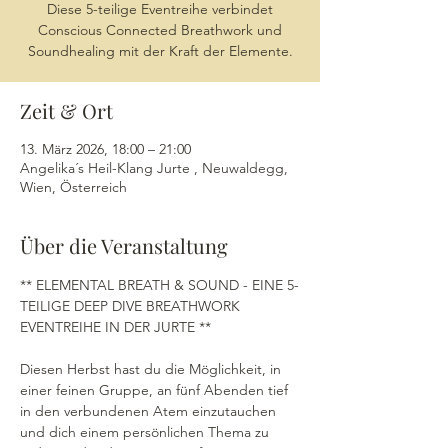
Diese 5-teilige Eventreihe verbindet
Conscious Connected Breathwork und
Soundhealing mit der Kraft der Elemente.
Zeit & Ort
13. März 2026, 18:00 – 21:00
Angelika´s Heil-Klang Jurte , Neuwaldegg,
Wien, Österreich
Über die Veranstaltung
** ELEMENTAL BREATH & SOUND - EINE 5-
TEILIGE DEEP DIVE BREATHWORK 
EVENTREIHE IN DER JURTE **
Diesen Herbst hast du die Möglichkeit, in 
einer feinen Gruppe, an fünf Abenden tief 
in den verbundenen Atem einzutauchen 
und dich einem persönlichen Thema zu 