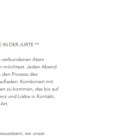
 IN DER JURTE **
den verbundenen Atem 
en möchtest. Jeden Abend 
h den Prozess des 
aufladen. Kombiniert mit 
men zu kommen, das bis auf 
enz und Liebe in Kontakt, 
Art.
ewusstsein, wo unser 