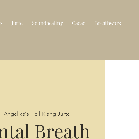
gs
Jurte
Soundhealing
Cacao
Breathwork
|  
Angelika´s Heil-Klang Jurte
tal Breath