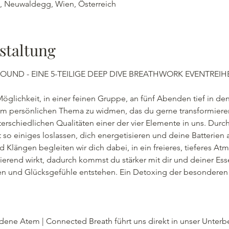
 , Neuwaldegg, Wien, Österreich
staltung
OUND - EINE 5-TEILIGE DEEP DIVE BREATHWORK EVENTREIHE
Möglichkeit, in einer feinen Gruppe, an fünf Abenden tief in 
em persönlichen Thema zu widmen, das du gerne transformier
terschiedlichen Qualitäten einer der vier Elemente in uns. Durc
o einiges loslassen, dich energetisieren und deine Batterien 
 Klängen begleiten wir dich dabei, in ein freieres, tieferes At
ierend wirkt, dadurch kommst du stärker mit dir und deiner Ess
n und Glücksgefühle entstehen. Ein Detoxing der besonderen 
dene Atem | Connected Breath führt uns direkt in unser Unterb