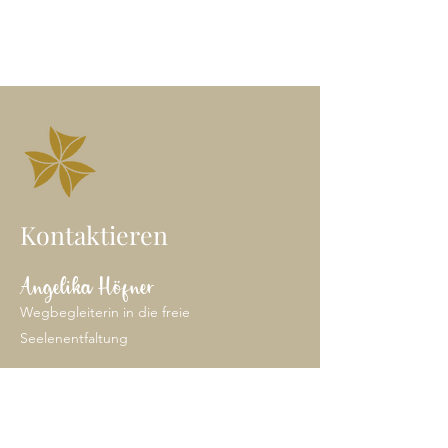
Kontaktieren
Angelika Höfner
Wegbegleiterin in die freie
Seelenentfaltung
Heil-Klang Jurte | Wien
E-Mail: angelika@freieseele.at
Mobil: 0699/
100 65 646