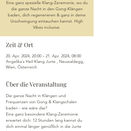
Eine ganz spezielle Klang-Zeremonie, wo du
die ganze Nacht in den Gong-Klängen
baden, dich regenerieren & ganz in deine
Urschwingung eintauchen kannst. High
Vibes inclusive.
Zeit & Ort
20. Apr. 2024, 20:00 – 21. Apr. 2024, 08:00
Angelika´s Heil-Klang Jurte , Neuwaldegg,
Wien, Österreich
Über die Veranstaltung
Die ganze Nacht in Klängen und 
Frequenzen von Gong & Klangschalen 
baden - wie wäre das?
Eine ganz besondere Klang-Zeremonie 
erwartet dich: 12 Stunden lang kannst du 
dich einmal länger genüßlich in die Jurte 