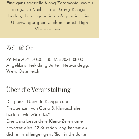
Eine ganz spezielle Klang-Zeremonie, wo du
die ganze Nacht in den Gong-Klängen
baden, dich regenerieren & ganz in deine
Urschwingung eintauchen kannst. High
Vibes inclusive.
Zeit & Ort
29. Mai 2024, 20:00 – 30. Mai 2024, 08:00
Angelika´s Heil-Klang Jurte , Neuwaldegg,
Wien, Österreich
Über die Veranstaltung
Die ganze Nacht in Klängen und 
Frequenzen von Gong & Klangschalen 
baden - wie wäre das?
Eine ganz besondere Klang-Zeremonie 
erwartet dich: 12 Stunden lang kannst du 
dich einmal länger genüßlich in die Jurte 