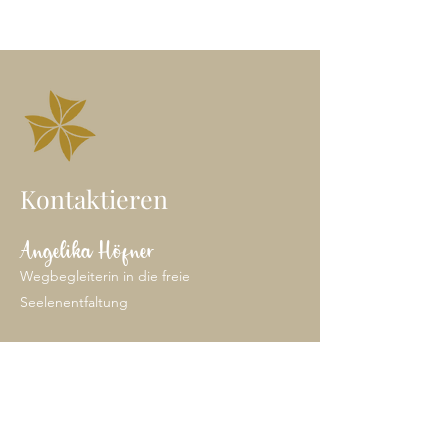
Kontaktieren
Angelika Höfner
Wegbegleiterin in die freie
Seelenentfaltung
Heil-Klang Jurte | Wien
E-Mail: angelika@freieseele.at
Mobil: 0699/
100 65 646