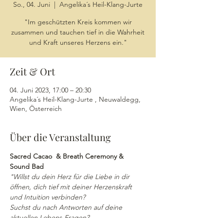
So., 04. Juni
  |  
Angelika´s Heil-Klang-Jurte
"Im geschützten Kreis kommen wir
zusammen und tauchen tief in die Wahrheit
und Kraft unseres Herzens ein."
Zeit & Ort
04. Juni 2023, 17:00 – 20:30
Angelika´s Heil-Klang-Jurte , Neuwaldegg,
Wien, Österreich
Über die Veranstaltung
Sacred Cacao  & Breath Ceremony & 
Sound Bad
"Willst du dein Herz für die Liebe in dir 
öffnen, dich tief mit deiner Herzenskraft 
und Intuition verbinden?
Suchst du nach Antworten auf deine 
aktuellen Lebens-Fragen?