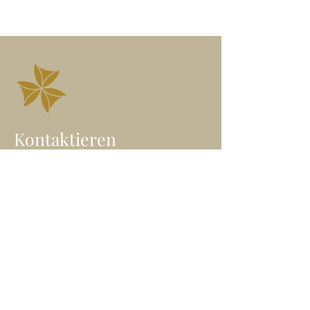
Kontaktieren
Angelika Höfner
Wegbegleiterin in die freie
Seelenentfaltung
Heil-Klang Jurte | Wien
E-Mail: angelika@freieseele.at
Mobil: 0699/
100 65 646