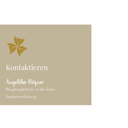
Kontaktieren
Angelika Höfner
Wegbegleiterin in die freie
Seelenentfaltung
Heil-Klang Jurte | Wien
E-Mail: angelika@freieseele.at
Mobil: 0699/
100 65 646