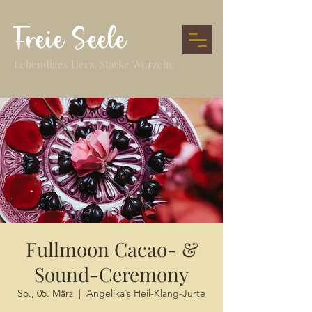
Freie Seele
Lebendiges Herz. Starke Wurzeln.
Fullmoon Cacao- &
Sound-Ceremony
So., 05. März
  |  
Angelika´s Heil-Klang-Jurte