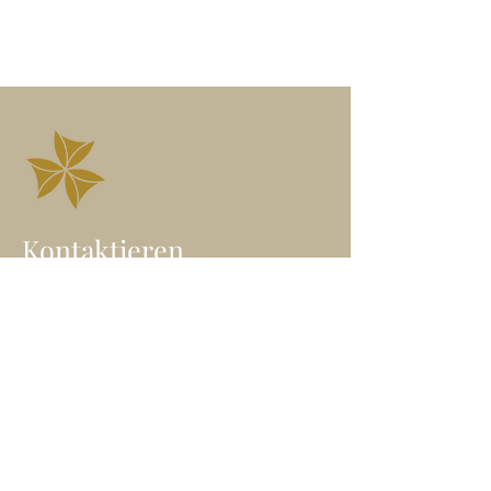
Kontaktieren
Angelika Höfner
Wegbegleiterin in die freie
Seelenentfaltung
Heil-Klang Jurte | Wien
E-Mail: angelika@freieseele.at
Mobil: 0699/
100 65 646