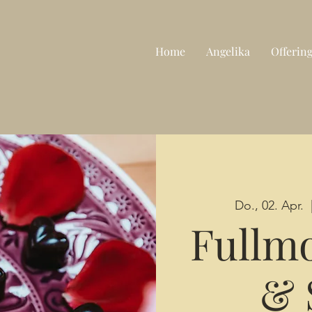
Home
Angelika
Offerin
Do., 02. Apr.
  
Fullm
& 