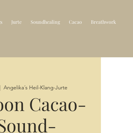
gs
Jurte
Soundhealing
Cacao
Breathwork
|  
Angelika´s Heil-Klang-Jurte
oon Cacao-
Sound-