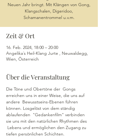
Neuen Jahr bringt. Mit Klängen von Gong,
Klangschalen, Digeridoo,
Schamanentrommel u.v.m.
Zeit & Ort
16. Feb. 2024, 18:00 – 20:00
Angelika´s Heil-Klang Jurte , Neuwaldegg,
Wien, Österreich
Über die Veranstaltung
Die Töne und Obertöne der  Gongs 
erreichen uns in einer Weise, die uns auf 
andere  Bewusstseins-Ebenen führen 
können. Losgelöst von dem ständig 
ablaufenden  "Gedankenfilm" verbinden 
sie uns mit den natürlichen Rhythmen des 
 Lebens und ermöglichen den Zugang zu 
tiefen persönlichen Schichten.