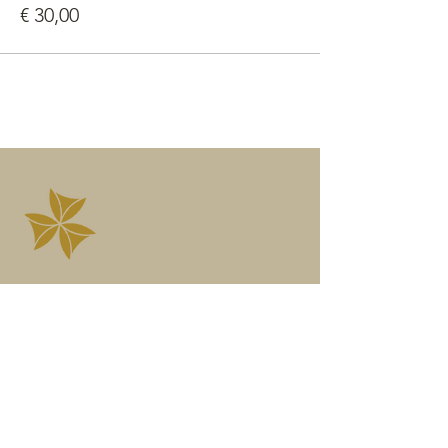
€ 30,00
Kontaktieren
Angelika Höfner
Wegbegleiterin in die freie
Seelenentfaltung