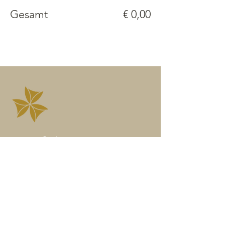
Gesamt
€ 0,00
Kontaktieren
Angelika Höfner
Wegbegleiterin in die freie
Seelenentfaltung
Heil-Klang Jurte | Wien