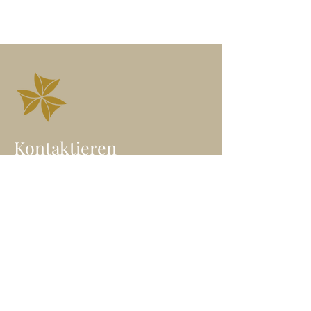
Kontaktieren
Angelika Höfner
Wegbegleiterin in die freie
Seelenentfaltung
Heil-Klang Jurte | Wien
E-Mail: angelika@freieseele.at
Mobil: 0699/
100 65 646