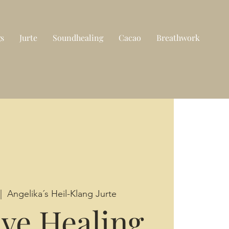
gs
Jurte
Soundhealing
Cacao
Breathwork
|  
Angelika´s Heil-Klang Jurte
ive Healing