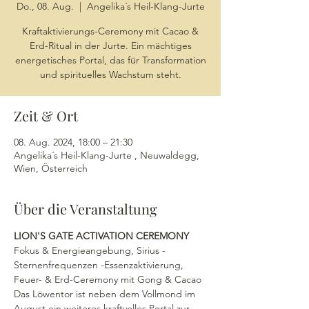
Do., 08. Aug.
  |  
Angelika´s Heil-Klang-Jurte
Kraftaktivierungs-Ceremony mit Cacao &
Erd-Ritual in der Jurte. Ein mächtiges
energetisches Portal, das für Transformation
und spirituelles Wachstum steht.
Zeit & Ort
08. Aug. 2024, 18:00 – 21:30
Angelika´s Heil-Klang-Jurte , Neuwaldegg,
Wien, Österreich
Über die Veranstaltung
LION'S GATE ACTIVATION CEREMONY
Fokus & Energieangebung, Sirius -
Sternenfrequenzen -Essenzaktivierung, 
Feuer- & Erd-Ceremony mit Gong & Cacao
Das Löwentor ist neben dem Vollmond im 
August ein weiteres kraftvolles Portal zur 