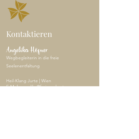
Kontaktieren
Angelika Höfner
Wegbegleiterin in die freie
Seelenentfaltung
Heil-Klang Jurte | Wien
E-Mail: angelika@freieseele.at
Mobil: 0699/
100 65 646
Schreib mir dein Anliegen, ich freue