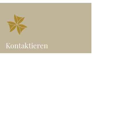
Kontaktieren
Angelika Höfner
Wegbegleiterin in die freie
Seelenentfaltung
Heil-Klang Jurte | Wien
E-Mail: angelika@freieseele.at
Mobil: 0699/
100 65 646