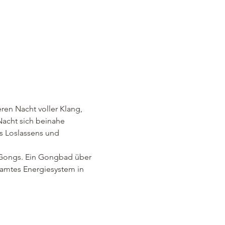
en Nacht voller Klang, 
acht sich beinahe 
s Loslassens und 
r Gongs. Ein Gongbad über 
samtes Energiesystem in 