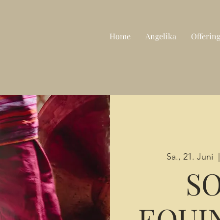
Home
Angelika
Offerin
Sa., 21. Juni
  
S
EQUI