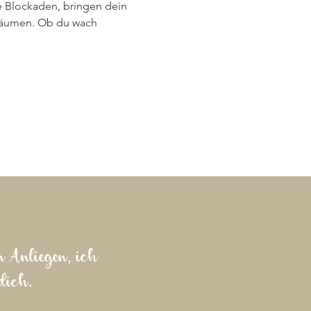
e Blockaden, bringen dein 
räumen. Ob du wach 
n Anliegen, ich
dich.