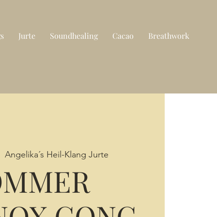
gs
Jurte
Soundhealing
Cacao
Breathwork
|  
Angelika´s Heil-Klang Jurte
OMMER
NOX GONG