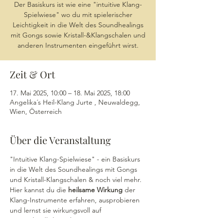
Der Basiskurs ist wie eine "intuitive Klang-
Spielwiese" wo du mit spielerischer
Leichtigkeit in die Welt des Soundhealings
mit Gongs sowie Kristall-&Klangschalen und
anderen Instrumenten eingeführt wirst.
Zeit & Ort
17. Mai 2025, 10:00 – 18. Mai 2025, 18:00
Angelika´s Heil-Klang Jurte , Neuwaldegg,
Wien, Österreich
Über die Veranstaltung
"Intuitive Klang-Spielwiese" - ein Basiskurs 
in die Welt des Soundhealings mit Gongs 
und Kristall-Klangschalen & noch viel mehr.
Hier kannst du die 
heilsame Wirkung
 der 
Klang-Instrumente erfahren, ausprobieren 
und lernst sie wirkungsvoll auf 