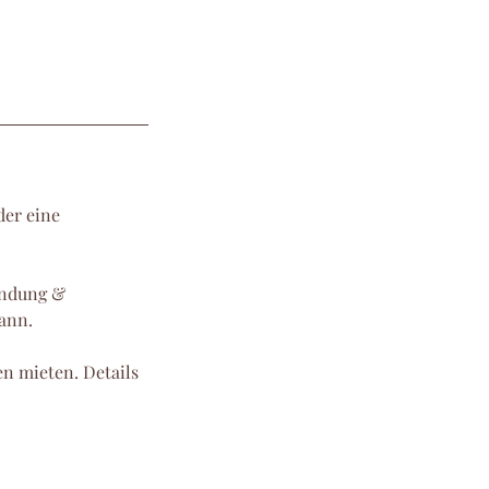
der eine
bindung &
ann.
n mieten. Details