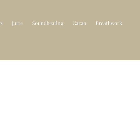
gs
Jurte
Soundhealing
Cacao
Breathwork