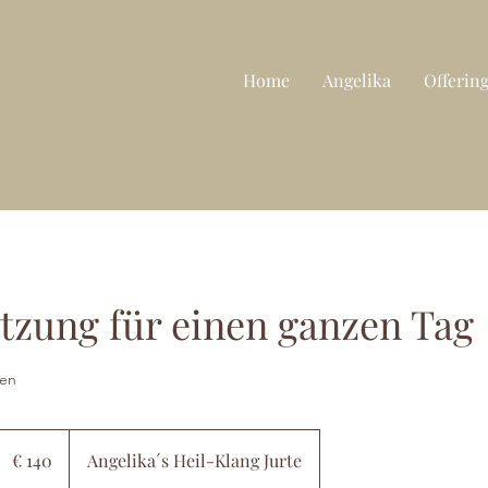
Home
Angelika
Offerin
zung für einen ganzen Tag
ten
140
Euro
€ 140
Angelika´s Heil-Klang Jurte