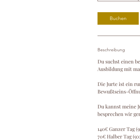
t
d
Buchen
.
3
0
M
Beschreibung
i
n
Du suchst einen b
.
Ausbildung mit ma
Die Jurte ist ein 
Bewußtseins-Öffnu
Du kannst meine Ju
besprechen wir ger
140€ Ganzer Tag (9
70€ Halber Tag (9: